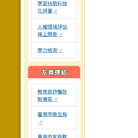
學習扶助科技
化評量
↗
人權環境評估
線上問卷
↗
學力檢測
↗
友善連結
本區域包含外部學習資源連結，點擊後皆會另開
教育部詐騙防
制專區
↗
臺南市衛生局
↗
臺南市家庭教