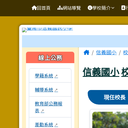
台南市信義國小
導覽列
跳至主內容區
回首頁
網站導覽
學校簡介
工具列
頁尾區域
主內容區
Home
信義國小
左邊區域內容
線上公務
信義國小
本區域包含校內行政系統連結，點擊後皆會另開
學籍系統
↗
輔導系統
↗
現任校長
教育部公務報
表
↗
差勤系統
↗