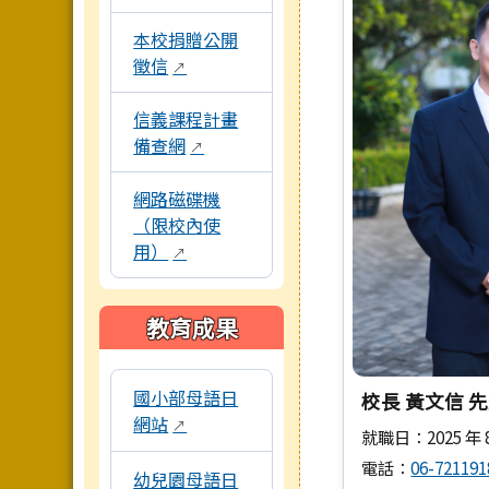
本校捐贈公開
徵信
↗
信義課程計畫
備查網
↗
網路磁碟機
（限校內使
用）
↗
教育成果
以下為校內各專題網站連結，點擊後將另開新視
國小部母語日
校長 黃文信 
網站
↗
就職日：2025 年 8
電話：
06-721191
幼兒園母語日