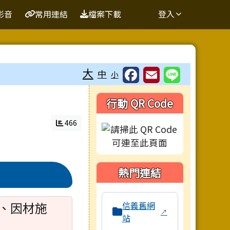
影音
常用連結
檔案下載
登入
大
中
小
右邊區域內容
行動 QR Code
466
熱門連結
本區域包含校內外相關系統連結，
、因材施
信義舊網
↗
站