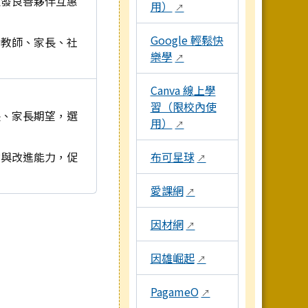
促發良善夥伴互惠
用）
↗
Google 輕鬆快
、教師、家長、社
樂學
↗
。
Canva 線上學
習（限校內使
長、家長期望，選
用）
↗
布可星球
省與改進能力，促
↗
愛課網
↗
因材網
↗
因雄崛起
↗
PagameO
↗