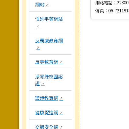
網路電話：22300
網站
↗
傳真：06-721191
性別平等網站
↗
反霸凌教育網
↗
反毒教育網
↗
淨零綠校園認
證
↗
環境教育網
↗
健康促進網
↗
交通安全網
↗