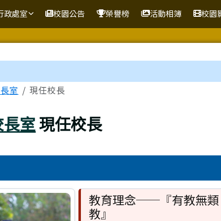
行政處室
校園公告
榮譽榜
活動相簿
校園
域
校長室
現任校長
校長室
現任校長
視窗。
教育理念──『有教無類
教』