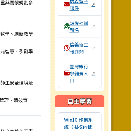
信義電子
尊重與關懷規劃多
↗
郵件
課後社團
↗
報名
業教學、創新教學
信義新生
↗
多元智慧，引發學
報到網
臺灣銀行
學雜費入
↗
口
供師生安全環境及
質管理、績效管
自主學習
本區域包含數位學習資源連結，點
Win10 作業系
統（限校內使