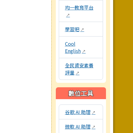
均一教育平台
↗
學習吧
↗
Cool
English
↗
全民資安素養
評量
↗
數位工具
本區域包含教學工具資源連結，點
谷歌 AI 助理
↗
微軟 AI 助理
↗