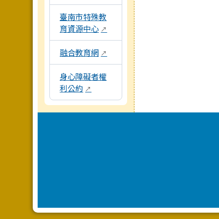
臺南市特殊教
育資源中心
↗
融合教育網
↗
身心障礙者權
利公約
↗
頁尾區域內容