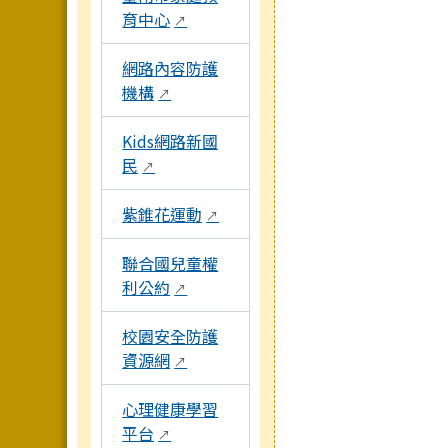
育中心
↗
網路內容防護
機構
↗
Kids網路新國
民
↗
紫錐花運動
↗
聯合國兒童權
利公約
↗
校園安全防護
資源網
↗
心理健康學習
平台
↗