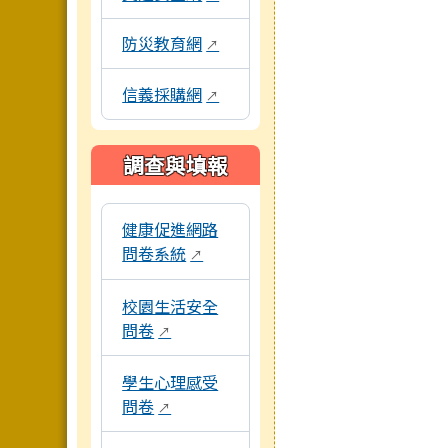
防災教育網
↗
信義採購網
↗
調查與填報
本區域包含各項線上問卷與評量系統連結，點擊
健康促進網路
問卷系統
↗
校園生活安全
問卷
↗
學生心理感受
問卷
↗