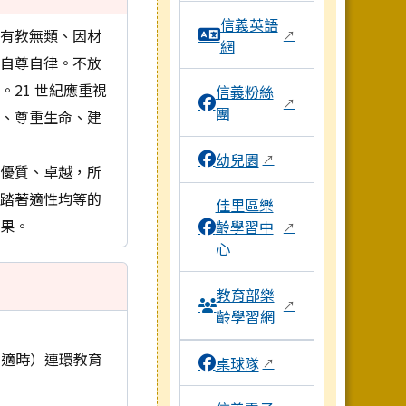
信義英語
「有教無類、因材
↗
網
生自尊自律。不放
21 世紀應重視
信義粉絲
↗
團
人、尊重生命、建
幼兒園
↗
、優質、卓越，所
，踏著適性均等的
佳里區樂
成果。
齡學習中
↗
心
教育部樂
↗
齡學習網
、適時）連環教育
桌球隊
↗