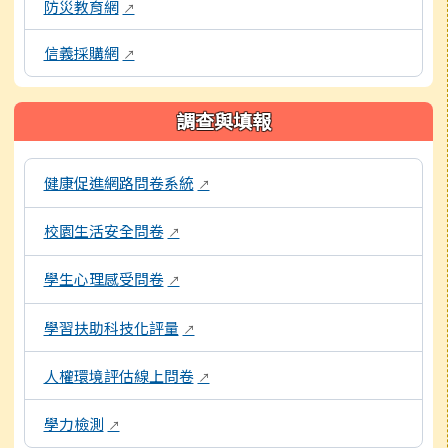
防災教育網
↗
信義採購網
↗
調查與填報
本區域包含各項線上問卷與評量系統連結，點擊後皆會另開視窗
健康促進網路問卷系統
↗
校園生活安全問卷
↗
學生心理感受問卷
↗
學習扶助科技化評量
↗
人權環境評估線上問卷
↗
學力檢測
↗