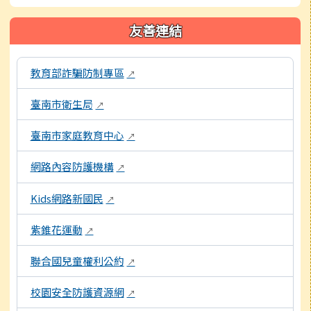
友善連結
本區域包含外部學習資源連結，點擊後皆會另開視窗。
教育部詐騙防制專區
↗
臺南市衛生局
↗
臺南市家庭教育中心
↗
網路內容防護機構
↗
Kids網路新國民
↗
紫錐花運動
↗
聯合國兒童權利公約
↗
校園安全防護資源網
↗