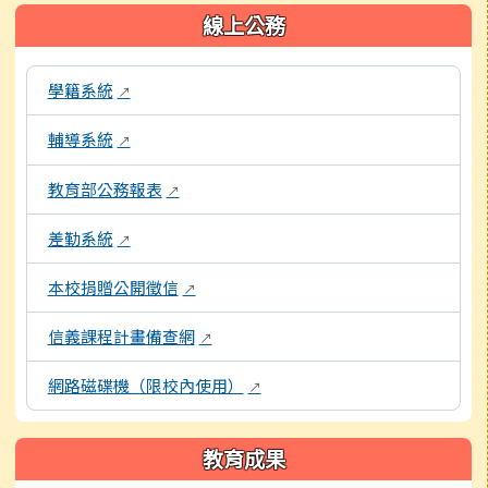
左邊區域內容
線上公務
本區域包含校內行政系統連結，點擊後皆會另開視窗。
學籍系統
↗
輔導系統
↗
教育部公務報表
↗
差勤系統
↗
本校捐贈公開徵信
↗
信義課程計畫備查網
↗
網路磁碟機（限校內使用）
↗
教育成果