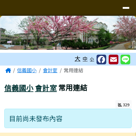
台南市信義國小
導覽列
跳至主內容區
工具列
大
中
小
頁尾區域
主內容區域
Home
信義國小
會計室
常用連結
信義國小
會計室
常用連結
329
目前尚未發布內容