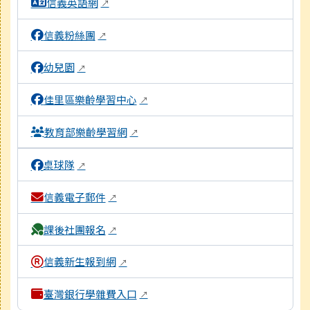
信義英語網
↗
信義粉絲團
↗
幼兒園
↗
佳里區樂齡學習中心
↗
教育部樂齡學習網
↗
桌球隊
↗
信義電子郵件
↗
課後社團報名
↗
信義新生報到網
↗
臺灣銀行學雜費入口
↗