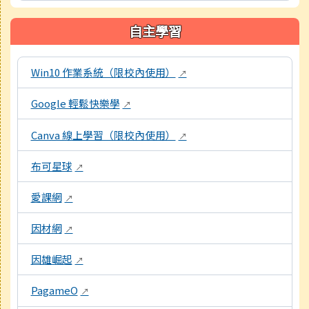
自主學習
本區域包含數位學習資源連結，點擊後皆會另開視窗。
Win10 作業系統（限校內使用）
↗
Google 輕鬆快樂學
↗
Canva 線上學習（限校內使用）
↗
布可星球
↗
愛課網
↗
因材網
↗
因雄崛起
↗
PagameO
↗