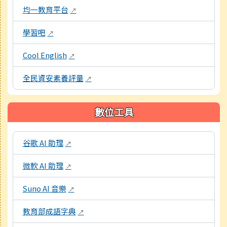
均一教育平台
↗
學習吧
↗
Cool English
↗
全民資安素養評量
↗
數位工具
本區域包含教學工具資源連結，點擊後皆會另開視窗。
谷歌 AI 助理
↗
微軟 AI 助理
↗
Suno AI 音樂
↗
教育部成語字典
↗