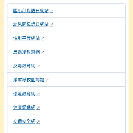
以下為校內各專題網站連結，點擊後將另開新視窗開啟網頁。
國小部母語日網站
↗
幼兒園母語日網站
↗
性別平等網站
↗
反霸凌教育網
↗
反毒教育網
↗
淨零綠校園認證
↗
環境教育網
↗
健康促進網
↗
交通安全網
↗