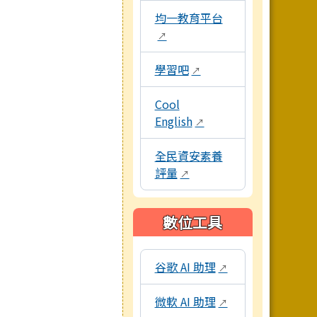
均一教育平台
↗
學習吧
↗
Cool
English
↗
全民資安素養
評量
↗
數位工具
本區域包含教學工具資源連結，點
谷歌 AI 助理
↗
微軟 AI 助理
↗