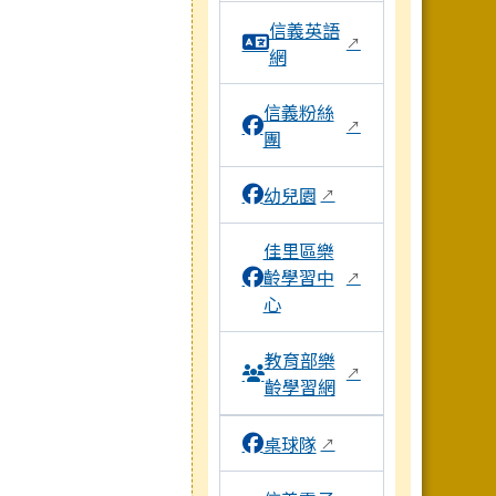
信義英語
↗
網
信義粉絲
↗
團
幼兒園
↗
佳里區樂
齡學習中
↗
心
教育部樂
↗
齡學習網
桌球隊
↗