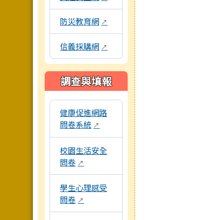
防災教育網
↗
信義採購網
↗
調查與填報
本區域包含各項線上問卷與評量系統連結，點擊
健康促進網路
問卷系統
↗
校園生活安全
問卷
↗
學生心理感受
問卷
↗