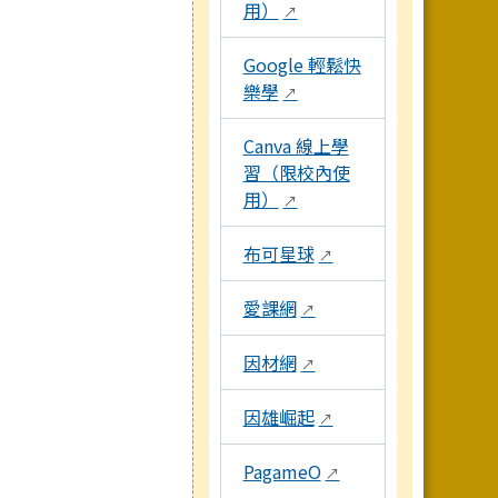
用）
↗
Google 輕鬆快
樂學
↗
Canva 線上學
習（限校內使
用）
↗
布可星球
↗
愛課網
↗
因材網
↗
因雄崛起
↗
PagameO
↗