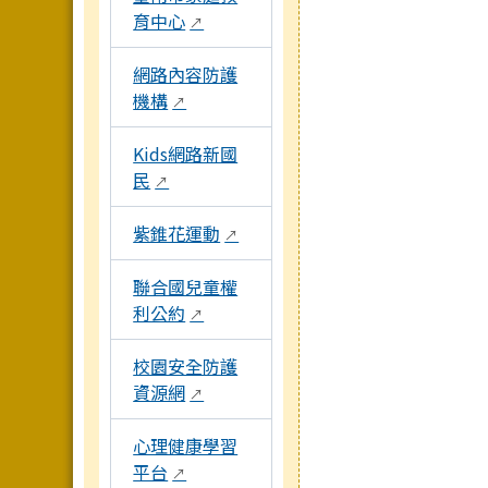
育中心
↗
網路內容防護
機構
↗
Kids網路新國
民
↗
紫錐花運動
↗
聯合國兒童權
利公約
↗
校園安全防護
資源網
↗
心理健康學習
平台
↗