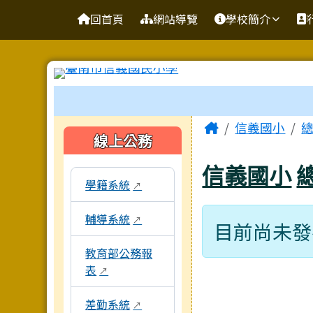
台南市信義國小
導覽列
跳至主內容區
回首頁
網站導覽
學校簡介
工具列
頁尾區域
主內容區
Home
信義國小
左邊區域內容
線上公務
信義國小
本區域包含校內行政系統連結，點擊後皆會另開
學籍系統
↗
輔導系統
↗
目前尚未發
教育部公務報
表
↗
差勤系統
↗