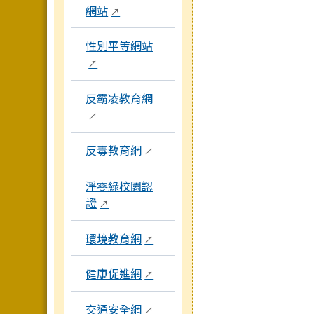
網站
↗
性別平等網站
↗
反霸凌教育網
↗
反毒教育網
↗
淨零綠校園認
證
↗
環境教育網
↗
健康促進網
↗
交通安全網
↗