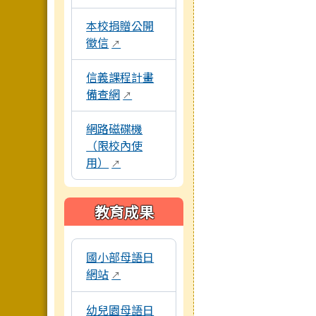
本校捐贈公開
徵信
↗
信義課程計畫
備查網
↗
網路磁碟機
（限校內使
用）
↗
教育成果
以下為校內各專題網站連結，點擊後將另開新視
國小部母語日
網站
↗
幼兒園母語日