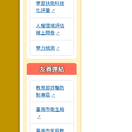
學習扶助科技
化評量
↗
人權環境評估
線上問卷
↗
學力檢測
↗
友善連結
本區域包含外部學習資源連結，點擊後皆會另開
教育部詐騙防
制專區
↗
臺南市衛生局
↗
臺南市家庭教