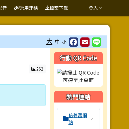
影音
常用連結
檔案下載
登入
大
中
小
右邊區域內容
行動 QR Code
262
熱門連結
本區域包含校內外相關系統連結，
信義舊網
↗
站