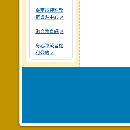
臺南市特殊教
育資源中心
↗
融合教育網
↗
身心障礙者權
利公約
↗
頁尾區域內容