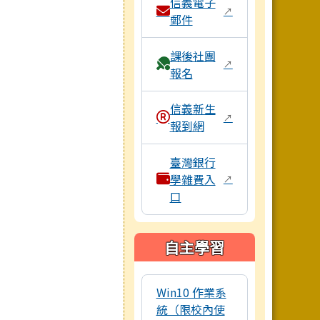
信義電子
↗
郵件
課後社團
↗
報名
信義新生
↗
報到網
臺灣銀行
學雜費入
↗
口
自主學習
本區域包含數位學習資源連結，點
Win10 作業系
統（限校內使