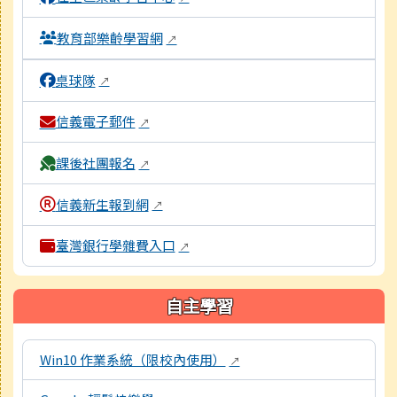
教育部樂齡學習網
↗
桌球隊
↗
信義電子郵件
↗
課後社團報名
↗
信義新生報到網
↗
臺灣銀行學雜費入口
↗
自主學習
本區域包含數位學習資源連結，點擊後皆會另開視窗。
Win10 作業系統（限校內使用）
↗