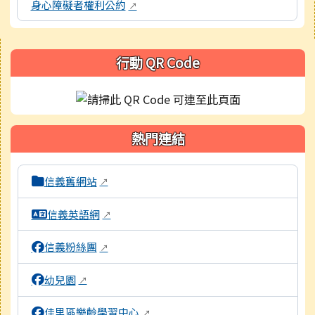
身心障礙者權利公約
↗
右邊區域內容
行動 QR Code
熱門連結
本區域包含校內外相關系統連結，點擊後皆會另開視窗。
信義舊網站
↗
信義英語網
↗
信義粉絲團
↗
幼兒園
↗
佳里區樂齡學習中心
↗