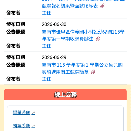
有1個附檔
甄選報名結果暨面試順序表
發布者
主任
發布日期
2026-06-30
公告標題
臺南市佳里區信義國小附設幼兒園115學
有1個附檔
年度第一學期收退費辦法
發布者
主任
發布日期
2026-06-29
公告標題
臺南市 115 學年度第 1 學期公立幼兒園
有6個附檔
契約進用廚工甄選簡章
發布者
主任
左邊區域內容
線上公務
本區域包含校內行政系統連結，點擊後皆會另開視窗。
學籍系統
↗
輔導系統
↗