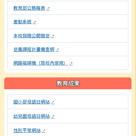
教育部公務報表
↗
差勤系統
↗
本校捐贈公開徵信
↗
信義課程計畫備查網
↗
網路磁碟機（限校內使用）
↗
教育成果
以下為校內各專題網站連結，點擊後將另開新視窗開啟網頁。
國小部母語日網站
↗
幼兒園母語日網站
↗
性別平等網站
↗