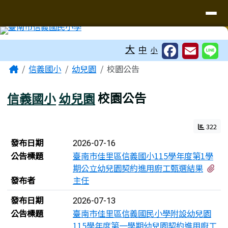
台南市信義國小
導覽列
跳至主內容區
工具列
大
中
小
頁尾區域
主內容區域
Home
信義國小
幼兒園
校園公告
信義國小
幼兒園
校園公告
322
新聞列表
發布日期
2026-07-16
公告標題
臺南市佳里區信義國小115學年度第1學
有
期公立幼兒園契約進用廚工甄選結果
發布者
主任
發布日期
2026-07-13
公告標題
臺南市佳里區信義國民小學附設幼兒園
115學年度第一學期幼兒園契約進用廚工