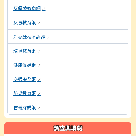
反霸凌教育網
↗
反毒教育網
↗
淨零綠校園認證
↗
環境教育網
↗
健康促進網
↗
交通安全網
↗
防災教育網
↗
信義採購網
↗
調查與填報