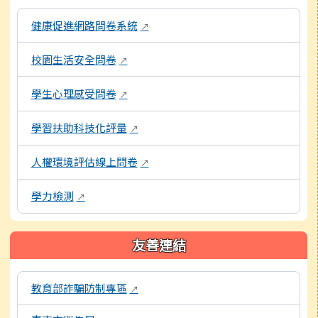
本區域包含各項線上問卷與評量系統連結，點擊後皆會另開視窗
健康促進網路問卷系統
↗
校園生活安全問卷
↗
學生心理感受問卷
↗
學習扶助科技化評量
↗
人權環境評估線上問卷
↗
學力檢測
↗
友善連結
本區域包含外部學習資源連結，點擊後皆會另開視窗。
教育部詐騙防制專區
↗