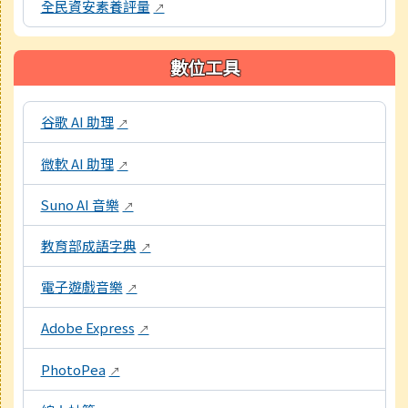
全民資安素養評量
↗
數位工具
本區域包含教學工具資源連結，點擊後皆會另開視窗。
谷歌 AI 助理
↗
微軟 AI 助理
↗
Suno AI 音樂
↗
教育部成語字典
↗
電子遊戲音樂
↗
Adobe Express
↗
PhotoPea
↗