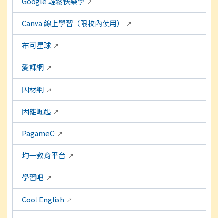
Google 輕鬆快樂學
↗
Canva 線上學習（限校內使用）
↗
布可星球
↗
愛課網
↗
因材網
↗
因雄崛起
↗
PagameO
↗
均一教育平台
↗
學習吧
↗
Cool English
↗