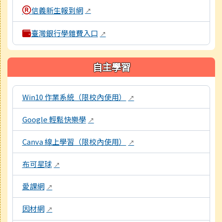
信義新生報到網
↗
臺灣銀行學雜費入口
↗
自主學習
本區域包含數位學習資源連結，點擊後皆會另開視窗。
Win10 作業系統（限校內使用）
↗
Google 輕鬆快樂學
↗
Canva 線上學習（限校內使用）
↗
布可星球
↗
愛課網
↗
因材網
↗