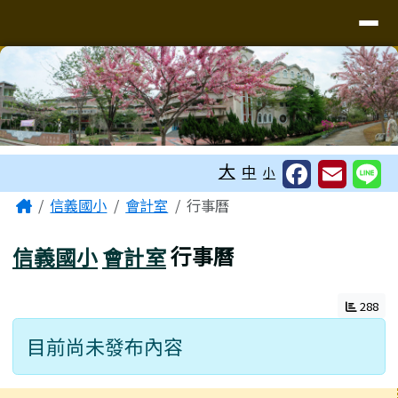
台南市信義國小
導覽列
跳至主內容區
工具列
大
中
小
頁尾區域
主內容區域
Home
信義國小
會計室
行事曆
信義國小
會計室
行事曆
288
目前尚未發布內容