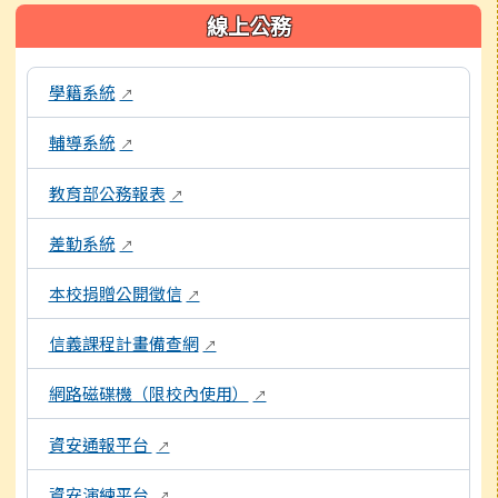
左邊區域內容
線上公務
本區域包含校內行政系統連結，點擊後皆會另開視窗。
學籍系統
↗
輔導系統
↗
教育部公務報表
↗
差勤系統
↗
本校捐贈公開徵信
↗
信義課程計畫備查網
↗
網路磁碟機（限校內使用）
↗
資安通報平台
↗
資安演練平台
↗