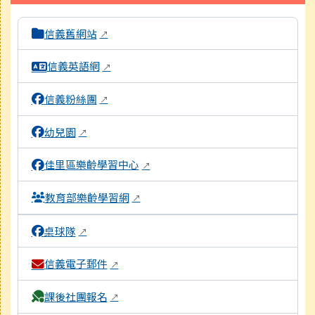
本區域包含校內外相關系統連結，點擊後皆會另開視窗。
信義舊網站
↗
信義英語網
↗
信義粉絲團
↗
幼兒園
↗
佳里區樂齡學習中心
↗
教育部樂齡學習網
↗
桌球隊
↗
信義電子郵件
↗
課後社團報名
↗