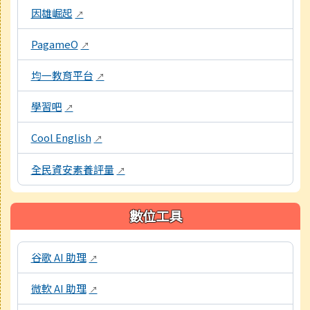
因雄崛起
↗
PagameO
↗
均一教育平台
↗
學習吧
↗
Cool English
↗
全民資安素養評量
↗
數位工具
本區域包含教學工具資源連結，點擊後皆會另開視窗。
谷歌 AI 助理
↗
微軟 AI 助理
↗