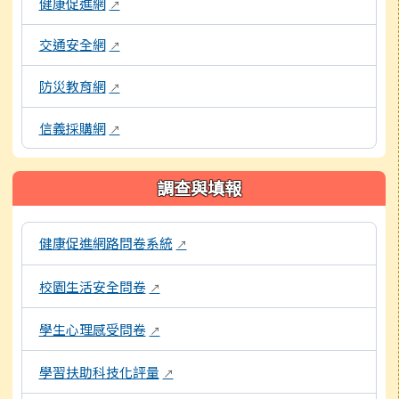
健康促進網
↗
交通安全網
↗
防災教育網
↗
信義採購網
↗
調查與填報
本區域包含各項線上問卷與評量系統連結，點擊後皆會另開視窗
健康促進網路問卷系統
↗
校園生活安全問卷
↗
學生心理感受問卷
↗
學習扶助科技化評量
↗