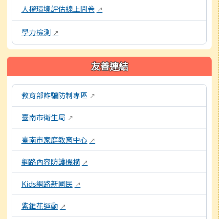
人權環境評估線上問卷
↗
學力檢測
↗
友善連結
本區域包含外部學習資源連結，點擊後皆會另開視窗。
教育部詐騙防制專區
↗
臺南市衛生局
↗
臺南市家庭教育中心
↗
網路內容防護機構
↗
Kids網路新國民
↗
紫錐花運動
↗