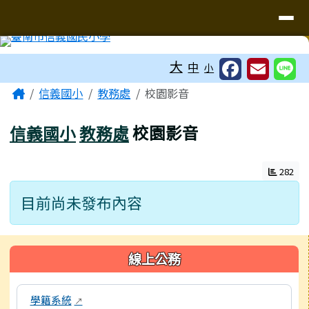
台南市信義國小
導覽列
跳至主內容區
工具列
大
中
小
頁尾區域
主內容區域
Home
信義國小
教務處
校園影音
信義國小
教務處
校園影音
282
目前尚未發布內容
左邊區域內容
線上公務
本區域包含校內行政系統連結，點擊後皆會另開視窗。
學籍系統
↗