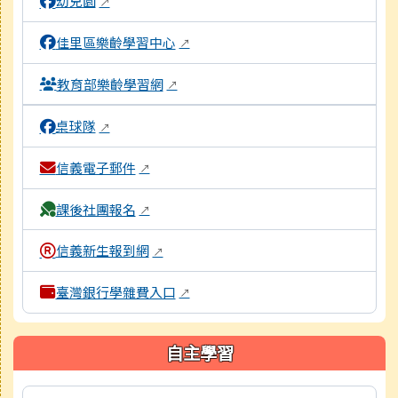
幼兒園
↗
佳里區樂齡學習中心
↗
教育部樂齡學習網
↗
桌球隊
↗
信義電子郵件
↗
課後社團報名
↗
信義新生報到網
↗
臺灣銀行學雜費入口
↗
自主學習
本區域包含數位學習資源連結，點擊後皆會另開視窗。