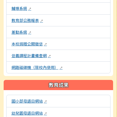
輔導系統
↗
教育部公務報表
↗
差勤系統
↗
本校捐贈公開徵信
↗
信義課程計畫備查網
↗
網路磁碟機（限校內使用）
↗
教育成果
以下為校內各專題網站連結，點擊後將另開新視窗開啟網頁。
國小部母語日網站
↗
幼兒園母語日網站
↗