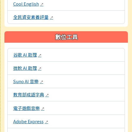
Cool English
↗
全民資安素養評量
↗
數位工具
本區域包含教學工具資源連結，點擊後皆會另開視窗。
谷歌 AI 助理
↗
微軟 AI 助理
↗
Suno AI 音樂
↗
教育部成語字典
↗
電子遊戲音樂
↗
Adobe Express
↗