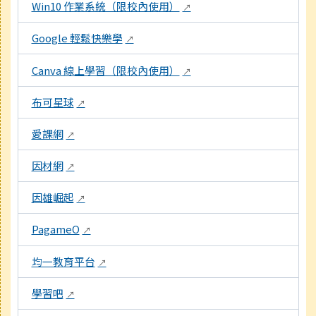
Win10 作業系統（限校內使用）
↗
Google 輕鬆快樂學
↗
Canva 線上學習（限校內使用）
↗
布可星球
↗
愛課網
↗
因材網
↗
因雄崛起
↗
PagameO
↗
均一教育平台
↗
學習吧
↗