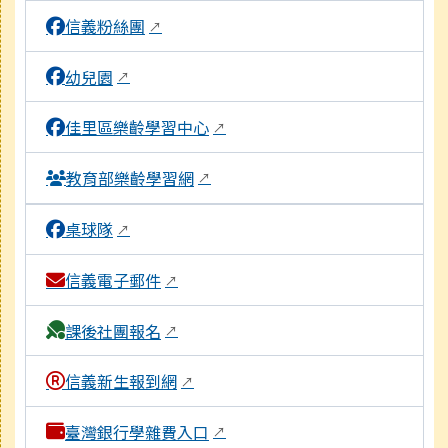
信義粉絲團
↗
幼兒園
↗
佳里區樂齡學習中心
↗
教育部樂齡學習網
↗
桌球隊
↗
信義電子郵件
↗
課後社團報名
↗
信義新生報到網
↗
臺灣銀行學雜費入口
↗