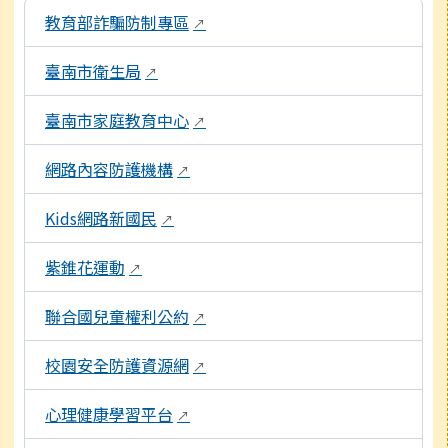
本區域包含外部學習資源連結，點擊後皆會另開視窗。
教育部詐騙防制專區
↗
臺南市衛生局
↗
臺南市家庭教育中心
↗
網路內容防護機構
↗
Kids網路新國民
↗
紫錐花運動
↗
聯合國兒童權利公約
↗
校園安全防護資源網
↗
心理健康學習平台
↗