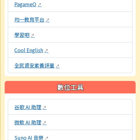
PagameO
↗
均一教育平台
↗
學習吧
↗
Cool English
↗
全民資安素養評量
↗
數位工具
本區域包含教學工具資源連結，點擊後皆會另開視窗。
谷歌 AI 助理
↗
微軟 AI 助理
↗
Suno AI 音樂
↗