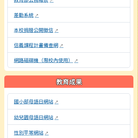
↗
差勤系統
↗
本校捐贈公開徵信
↗
信義課程計畫備查網
↗
網路磁碟機（限校內使用）
↗
教育成果
以下為校內各專題網站連結，點擊後將另開新視窗開啟網頁
國小部母語日網站
↗
幼兒園母語日網站
↗
性別平等網站
↗