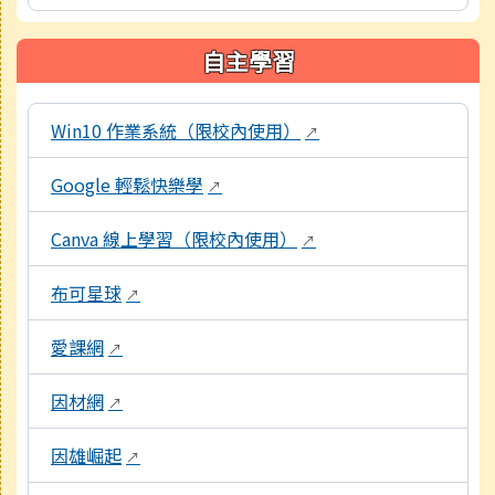
自主學習
本區域包含數位學習資源連結，點擊後皆會另開視窗。
Win10 作業系統（限校內使用）
↗
Google 輕鬆快樂學
↗
Canva 線上學習（限校內使用）
↗
布可星球
↗
愛課網
↗
因材網
↗
因雄崛起
↗