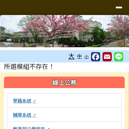
台南市信義國小
導覽列
跳至主內容區
工具列
大
中
小
頁尾區域
主內容區域
所選模組不存在！
左邊區域內容
線上公務
本區域包含校內行政系統連結，點擊後皆會另開視窗。
學籍系統
↗
輔導系統
↗
教育部公務報表