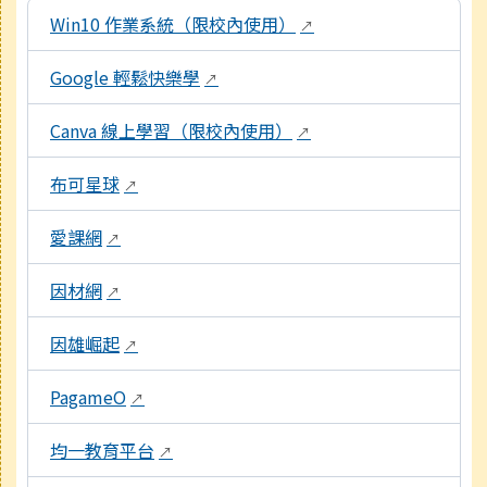
本區域包含數位學習資源連結，點擊後皆會另開視窗。
Win10 作業系統（限校內使用）
↗
Google 輕鬆快樂學
↗
Canva 線上學習（限校內使用）
↗
布可星球
↗
愛課網
↗
因材網
↗
因雄崛起
↗
PagameO
↗
均一教育平台
↗