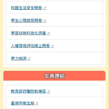
校園生活安全問卷
↗
學生心理感受問卷
↗
學習扶助科技化評量
↗
人權環境評估線上問卷
↗
學力檢測
↗
友善連結
本區域包含外部學習資源連結，點擊後皆會另開視窗。
教育部詐騙防制專區
↗
臺南市衛生局
↗