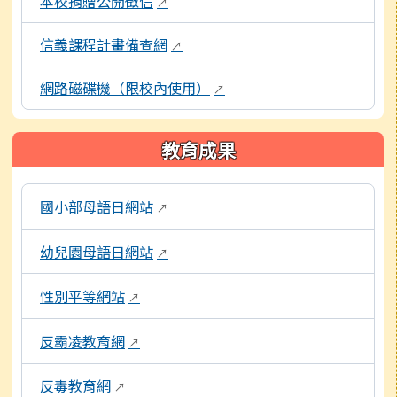
本校捐贈公開徵信
↗
信義課程計畫備查網
↗
網路磁碟機（限校內使用）
↗
教育成果
以下為校內各專題網站連結，點擊後將另開新視窗開啟網頁
國小部母語日網站
↗
幼兒園母語日網站
↗
性別平等網站
↗
反霸凌教育網
↗
反毒教育網
↗