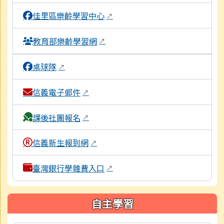
佳里區樂齡學習中心
↗
教育部樂齡學習網
↗
桌球隊
↗
信義電子郵件
↗
課後社團報名
↗
信義新生報到網
↗
臺灣銀行學雜費入口
↗
自主學習