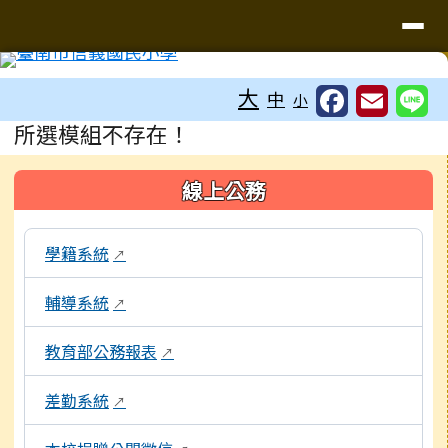
台南市信義國小
導覽列
跳至主內容區
工具列
大
中
小
頁尾區域
主內容區域
所選模組不存在！
左邊區域內容
線上公務
本區域包含校內行政系統連結，點擊後皆會另開視窗。
學籍系統
↗
輔導系統
↗
教育部公務報表
↗
差勤系統
↗