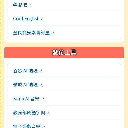
學習吧
↗
Cool English
↗
全民資安素養評量
↗
數位工具
本區域包含教學工具資源連結，點擊後皆會另開視窗。
谷歌 AI 助理
↗
微軟 AI 助理
↗
Suno AI 音樂
↗
教育部成語字典
↗
電子遊戲音樂
↗